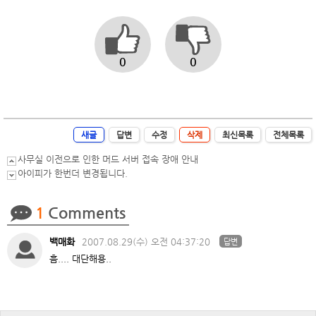
0
0
새글
답변
수정
삭제
최신목록
전체목록
사무실 이전으로 인한 머드 서버 접속 장애 안내
아이피가 한번더 변경됩니다.
1
Comments
백매화
2007.08.29(수) 오전 04:37:20
답변
흠.... 대단해용..