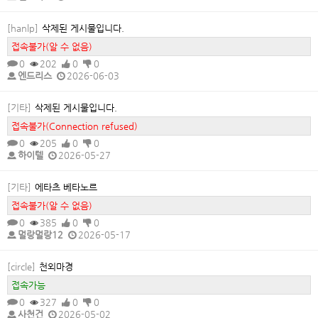
[hanlp]
삭제된 게시물입니다.
접속불가(알 수 없음)
0
202
0
0
엔드리스
2026-06-03
[기타]
삭제된 게시물입니다.
접속불가(Connection refused)
0
205
0
0
하이텔
2026-05-27
[기타]
에타츠 베타노르
접속불가(알 수 없음)
0
385
0
0
멀랑멀랑12
2026-05-17
[circle]
천외마경
접속가능
0
327
0
0
사천건
2026-05-02