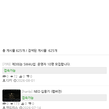
총 게시물 625개 / 검색된 게시물: 625개
[기타]
제3의눈 SW4U섭. 운영자 10명 모집합니다.
접속가능
0
72
0
0
디카
2026-08-01
[hanlp]
NEO 십웅기 (웹버전)
접속가능
0
173
0
0
엔드리스
2026-07-14